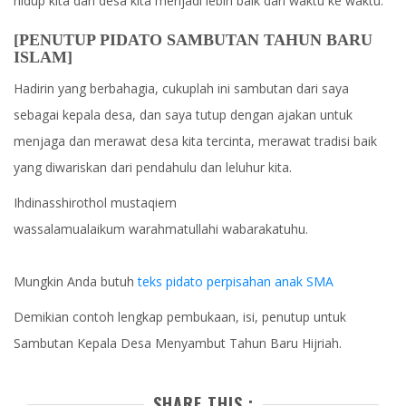
hidup kita dan desa kita menjadi lebih baik dari waktu ke waktu.
[PENUTUP PIDATO SAMBUTAN TAHUN BARU
ISLAM]
Hadirin yang berbahagia, cukuplah ini sambutan dari saya
sebagai kepala desa, dan saya tutup dengan ajakan untuk
menjaga dan merawat desa kita tercinta, merawat tradisi baik
yang diwariskan dari pendahulu dan leluhur kita.
Ihdinasshirothol mustaqiem
wassalamualaikum warahmatullahi wabarakatuhu.
Mungkin Anda butuh
teks pidato perpisahan anak SMA
Demikian contoh lengkap pembukaan, isi, penutup untuk
Sambutan Kepala Desa Menyambut Tahun Baru Hijriah.
SHARE THIS :