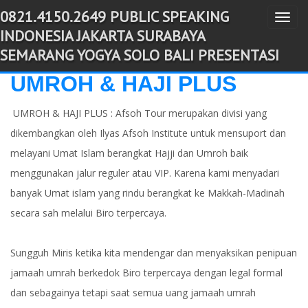
0821.4150.2649 PUBLIC SPEAKING
T
-->
INDONESIA JAKARTA SURABAYA
o
SEMARANG YOGYA SOLO BALI PRESENTASI
g
g
UMROH & HAJI PLUS
l
UMROH & HAJI PLUS : Afsoh Tour merupakan divisi yang
e
n
dikembangkan oleh Ilyas Afsoh Institute untuk mensuport dan
a
melayani Umat Islam berangkat Hajji dan Umroh baik
v
menggunakan jalur reguler atau VIP. Karena kami menyadari
i
banyak Umat islam yang rindu berangkat ke Makkah-Madinah
g
secara sah melalui Biro terpercaya.
a
t
Sungguh Miris ketika kita mendengar dan menyaksikan penipuan
i
jamaah umrah berkedok Biro terpercaya dengan legal formal
o
dan sebagainya tetapi saat semua uang jamaah umrah
n