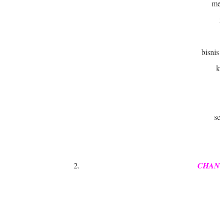
me
bisni
k
s
CHAN