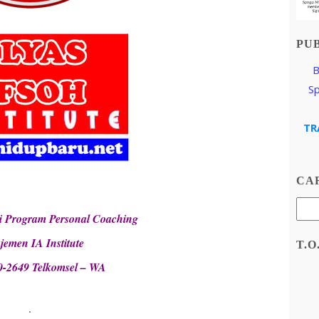
PU
B
S
TR
CAR
i Program Personal Coaching
emen IA Institute
T.O
0-2649 Telkomsel – WA
.