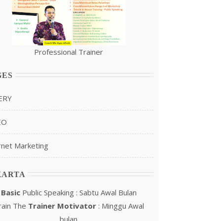
Professional Trainer
GES
ERY
EO
rnet Marketing
KARTA
Basic
Public Speaking : Sabtu Awal Bulan
rain The
Trainer Motivator
: Minggu Awal
bulan