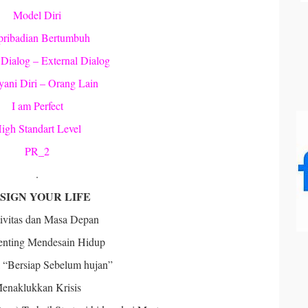
Model Diri
ribadian Bertumbuh
 Dialog – External Dialog
ani Diri – Orang Lain
I am Perfect
igh Standart Level
PR_2
.
SIGN YOUR LIFE
ivitas dan Masa Depan
enting Mendesain Hidup
 “Bersiap Sebelum hujan”
enaklukkan Krisis