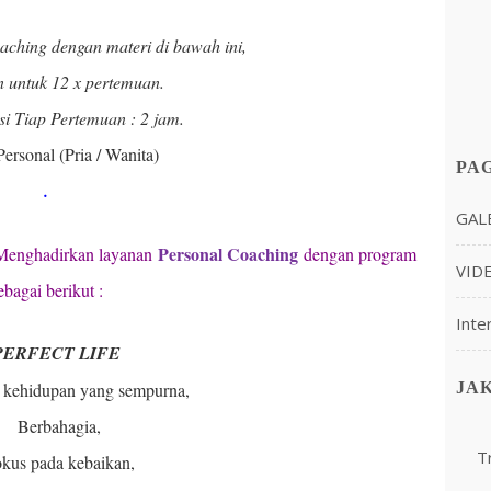
ching dengan materi di bawah ini,
n untuk 12 x pertemuan.
i Tiap Pertemuan : 2 jam.
Personal (Pria / Wanita)
PA
.
GAL
Personal Coaching
Menghadirkan layanan
dengan program
VID
ebagai berikut :
Inte
PERFECT LIFE
JA
 kehidupan yang sempurna,
Berbahagia,
T
kus pada kebaikan,