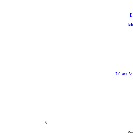
E
Me
3 Cara M
Pe