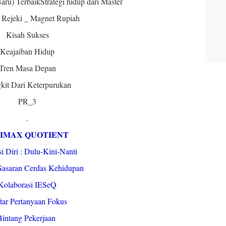
aru) TerbaikStrategi hidup dari Master
 Rejeki _ Magnet Rupiah
Kisah Sukses
Keajaiban Hidup
Tren Masa Depan
kit Dari Keterpurukan
PR_3
.
IMAX QUOTIENT
si Diri : Dulu-Kini-Nanti
Sasaran Cerdas Kehidupan
Kolaborasi IESeQ
tar Pertanyaan Fokus
Bintang Pekerjaan