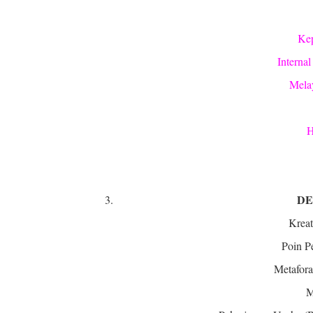
Kep
Internal
Melay
H
DE
Kreat
Poin P
Metafora
M