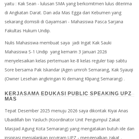
yaitu : Kak Sean - lulusan SMA yang berkomitmen lulus diterima
di Angkatan Darat. Dan ada Mas Egga dari Kebumen yang
sekarang domisili di Gayamsari - Mahasiswa Pasca Sarjana
Fakultas Hukum Undip.
Nulis Mahasiswa membuat saya jadi Ingat Kak Sauki
Mahasiswa S-1 Undip yang kemarin 3 Januari 2026
menyelesaikan kelas pertemuan ke-8 kelas reguler tiap sabtu
Sore bersama Pak Iskandar (Agen umroh Semarang, Kak Syauqi
(Owner Lesehan angkringan Ki demang Klipang Semarang) .
KERJASAMA EDUKASI PUBLIC SPEAKING UPZ
MAS
Tepat Desember 2025 menuju 2026 saya dikontak Kiyai Anas
Ubaidillah bin Yasluch (Koordinator Unit Pengumpul Zakat
Masjiad Agung Kota Semarang) yang mengatakan butuh ide dan
inspirasi menjalankan program UPZ - mengenalkan zakat ,